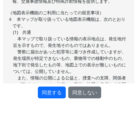
報、交通事故情報及び特殊詐欺情報を提供します。
（地図表示機能のご利用に当たっての留意事項）
４
本マップが取り扱っている地図表示機能は、次のとおり
です。
(1) 共通
本マップで取り扱っている情報の表示地点は、発生地付
近を示すもので、発生地そのものではありません。
警察に届出があった犯罪等に基づき作成していますが、
発生場所が特定できないもの、乗物等での移動中のもの、
地下街で発生したもの等、地図上での表示が難しいものに
ついては、公開していません。
また、情報の公開による公益と、捜査への支障、関係者
のプライバシー、その他個々の事件の性質を考慮して公開
しており、全ての情報を公開しているわけではないため、
同意する
同意しない
マップ上の発生件数と統計数値が一致しない場合がありま
す。
警察に届出があった初期の段階の情報を公開するため、
捜査の過程で罪名が変更されたり、犯罪でないことが判明
するなどの理由により、予告なく変更や削除を行うことが
あります。
捜査に支障が出るおそれがあるため、個々の事件事故に