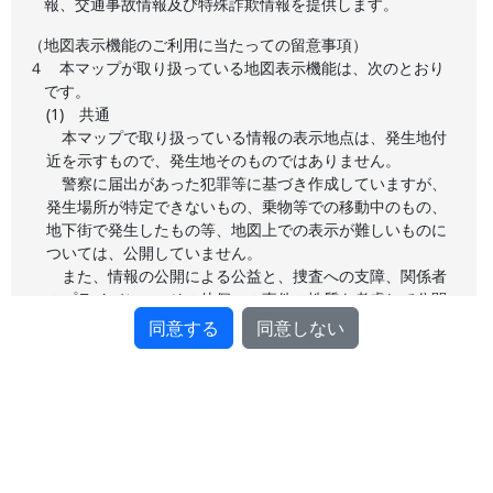
報、交通事故情報及び特殊詐欺情報を提供します。
（地図表示機能のご利用に当たっての留意事項）
４
本マップが取り扱っている地図表示機能は、次のとおり
です。
(1) 共通
本マップで取り扱っている情報の表示地点は、発生地付
近を示すもので、発生地そのものではありません。
警察に届出があった犯罪等に基づき作成していますが、
発生場所が特定できないもの、乗物等での移動中のもの、
地下街で発生したもの等、地図上での表示が難しいものに
ついては、公開していません。
また、情報の公開による公益と、捜査への支障、関係者
のプライバシー、その他個々の事件の性質を考慮して公開
しており、全ての情報を公開しているわけではないため、
同意する
同意しない
マップ上の発生件数と統計数値が一致しない場合がありま
す。
警察に届出があった初期の段階の情報を公開するため、
捜査の過程で罪名が変更されたり、犯罪でないことが判明
するなどの理由により、予告なく変更や削除を行うことが
あります。
捜査に支障が出るおそれがあるため、個々の事件事故に