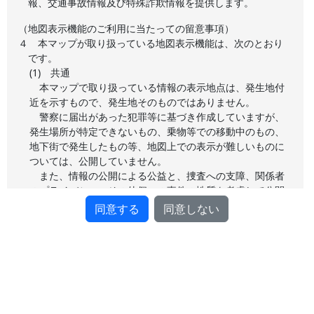
報、交通事故情報及び特殊詐欺情報を提供します。
（地図表示機能のご利用に当たっての留意事項）
４
本マップが取り扱っている地図表示機能は、次のとおり
です。
(1) 共通
本マップで取り扱っている情報の表示地点は、発生地付
近を示すもので、発生地そのものではありません。
警察に届出があった犯罪等に基づき作成していますが、
発生場所が特定できないもの、乗物等での移動中のもの、
地下街で発生したもの等、地図上での表示が難しいものに
ついては、公開していません。
また、情報の公開による公益と、捜査への支障、関係者
のプライバシー、その他個々の事件の性質を考慮して公開
しており、全ての情報を公開しているわけではないため、
同意する
同意しない
マップ上の発生件数と統計数値が一致しない場合がありま
す。
警察に届出があった初期の段階の情報を公開するため、
捜査の過程で罪名が変更されたり、犯罪でないことが判明
するなどの理由により、予告なく変更や削除を行うことが
あります。
捜査に支障が出るおそれがあるため、個々の事件事故に