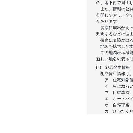
の、地下街で発生
また、情報の公開
公開しており、全
があります。
警察に届出があっ
判明するなどの理
捜査に支障が出る
地図を拡大した場
この地図表示機能
新しい地名の表示
(2) 犯罪発生情報
犯罪発生情報は、
ア 住宅対象侵
イ 車上ねら
ウ 自動車盗
エ オートバイ
オ 自転車盗
カ ひったく
(3) 不審者情報
不審者情報とは、
は犯罪に至らない