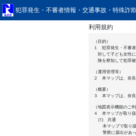
犯罪発生・不審者情報・交通事故・特殊詐
利用規約
（目的）
１
犯罪発生・不審者
対して子ども女性に
険を察知して犯罪被
（運用管理等）
２
本マップは、奈良
（概要）
３
本マップは、奈良
（地図表示機能のご利
４
本マップが取り扱
(1) 共通
本マップで取り扱
警察に届出があっ