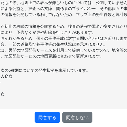
したもの等、地図上での表示が難しいものについては、公開していませ
による公益と、捜査への支障、関係者のプライバシー、その他個々の事
ての情報を公開しているわけではないため、マップ上の発生件数と統計
た初期の段階の情報を公開するため、捜査の過程で罪名が変更されたり
由により、予告なく変更や削除を行うことがあります。
おそれがあるため、個々の事件事故に対する問い合わせはお断りしま
合、一部の道路及び各事件等の発生状況は表示されません。
は、民間の地図配信サービスを利用して提供していますので、地名等の
は、地図配信サービスの地図更新に合わせて更新されます。
次の6種別についての発生状況を表示しています。
入窃盗
い
盗
り
同意する
同意しない
警察に寄せられた子供や女性に対する「声かけ」「容姿撮影」などのほ
ものの、誘拐や性犯罪等に発展するおそれのある情報を含みます。