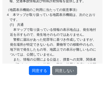
報、交通事故情報及び特殊詐欺情報を提供します。
（地図表示機能のご利用に当たっての留意事項）
４
本マップが取り扱っている地図表示機能は、次のとおり
です。
(1) 共通
本マップで取り扱っている情報の表示地点は、発生地付
近を示すもので、発生地そのものではありません。
警察に届出があった犯罪等に基づき作成していますが、
発生場所が特定できないもの、乗物等での移動中のもの、
地下街で発生したもの等、地図上での表示が難しいものに
ついては、公開していません。
また、情報の公開による公益と、捜査への支障、関係者
のプライバシー、その他個々の事件の性質を考慮して公開
しており、全ての情報を公開しているわけではないため、
同意する
同意しない
マップ上の発生件数と統計数値が一致しない場合がありま
す。
警察に届出があった初期の段階の情報を公開するため、
捜査の過程で罪名が変更されたり、犯罪でないことが判明
するなどの理由により、予告なく変更や削除を行うことが
あります。
捜査に支障が出るおそれがあるため、個々の事件事故に